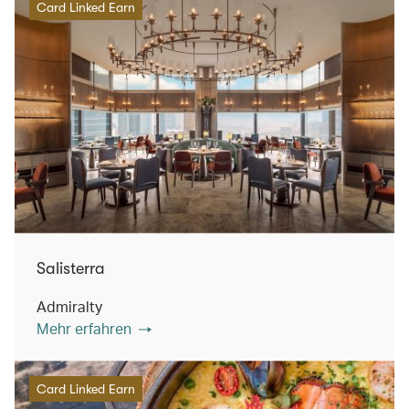
Card Linked Earn
Salisterra
Admiralty
Mehr erfahren
Card Linked Earn