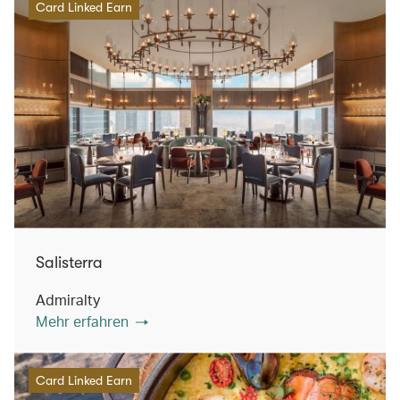
Card Linked Earn
Salisterra
Admiralty
Mehr erfahren
Card Linked Earn