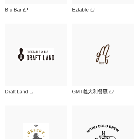
Blu Bar
Eztable
Draft Land
GMT義大利餐廳