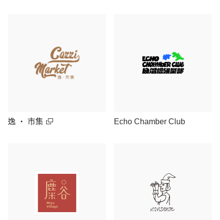
逸 ‧ 市集
Echo Chamber Club