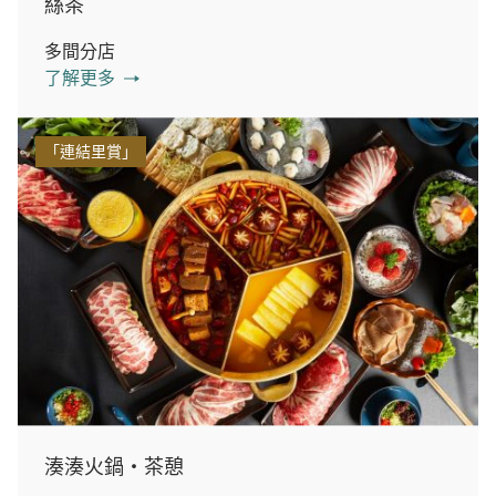
絲茶
多間分店
了解更多
「連結里賞」
湊湊火鍋‧茶憩