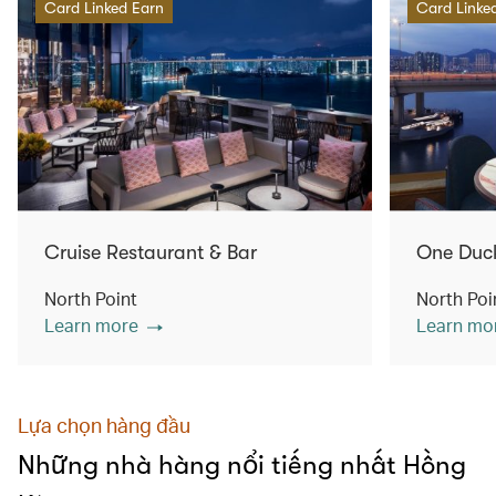
Card Linked Earn
Card Linke
Cruise Restaurant & Bar
One Duc
North Point
North Poi
Learn more
Learn mo
Lựa chọn hàng đầu
Những nhà hàng nổi tiếng nhất Hồng