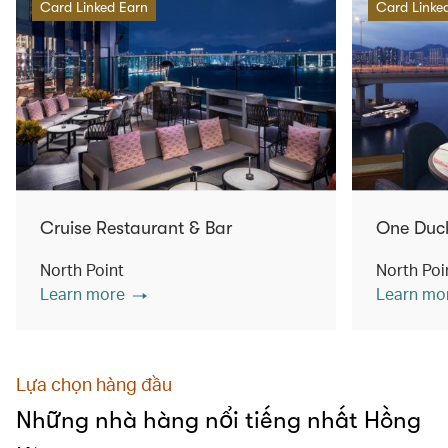
Card Linked Earn
Card Linke
Cruise Restaurant & Bar
One Duc
North Point
North Poi
Learn more
Learn mo
Lựa chọn hàng đầu
Những nhà hàng nổi tiếng nhất Hồng