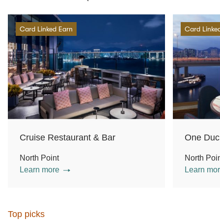
Card Linked Earn
Card Linke
Cruise Restaurant & Bar
One Duc
North Point
North Poi
Learn more
Learn mo
Top picks