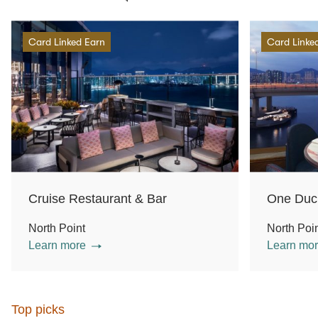
Card Linked Earn
Card Linke
Cruise Restaurant & Bar
One Duc
North Point
North Poi
Learn more
Learn mo
Top picks