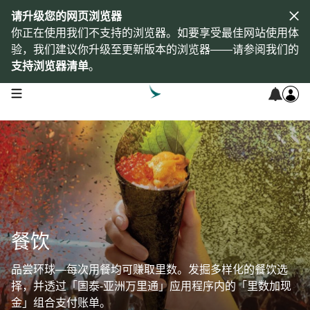
请升级您的网页浏览器
你正在使用我们不支持的浏览器。如要享受最佳网站使用体
验，我们建议你升级至更新版本的浏览器——请参阅我们的
支持浏览器清单
。
open navigation menu
餐饮
品尝环球—每次用餐均可赚取里数。发掘多样化的餐饮选
择，并透过「国泰-亚洲万里通」应用程序内的「里数加现
金」组合支付账单。