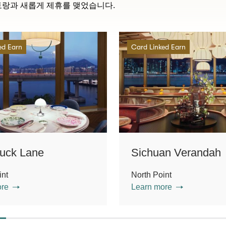
토랑과 새롭게 제휴를 맺었습니다.
ed Earn
Card Linked Earn
uck Lane
Sichuan Verandah
int
North Point
ore
Learn more