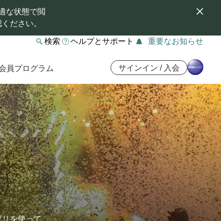
適な状態で閲
認ください。
検索
ヘルプとサポート
重要なお知らせ
サインイン / 入会
会員プログラム
プリを使って