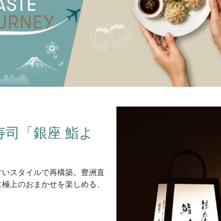
司「銀座 鮨よ
すいスタイルで再構築。豊洲直
に極上のおまかせを楽しめる、