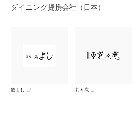
ダイニング提携会社（日本）
鮨よし
莉々庵