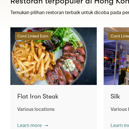
Restoran terpopuler di Hong Ko
Temukan pilihan restoran terbaik untuk dicoba pada pe
Card Linked Earn
Card Link
Flat Iron Steak
Silk
Various locations
Various 
Learn more
Learn m