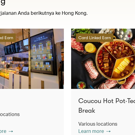
ng
rjalanan Anda berikutnya ke Hong Kong.
ed Earn
Card Linked Earn
Coucou Hot Pot‧Te
Break
locations
Various locations
ore
Learn more