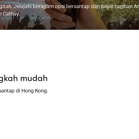
gigitan. Jelajahi beragam opsi bersantap dan bayar tagihan A
h Cathay.
ngkah mudah
santap di Hong Kong.