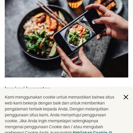
Inspirasi bersantap
Kami menggunakan cookie untuk memastikan bahwa situs
Jelajahi lebih banyak lokasi kuliner
web kami bekerja dengan baik dan untuk memberikan
pengalaman terbaik kepada Anda. Dengan melanjutkan
dan perjalanan
penggunaan situs kami, Anda menyetujui penggunaan
cookie. Jika Anda ingin mempelajari selengkapnya
Temukan panduan kuliner kota, restoran yang wajib
mengenai penggunaan Cookie dan / atau mengubah
dicoba, dan masih banyak lagi.
preferensi Cookie Anda, kunjungilah
Kebijakan Cookie